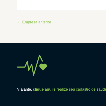
←
Empresa anterior
Viajante,
clique aqui
e realize seu cadastro de saúd