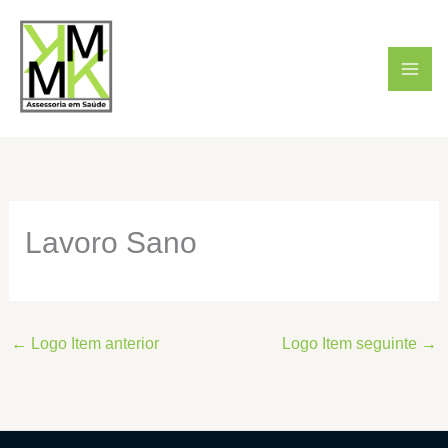
Ir
para
o
conteúdo
Lavoro Sano
←
Logo Item anterior
Logo Item seguinte
→