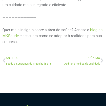
um cuidado mais integrado e eficiente.
———————————
Quer mais insights sobre a área da saúde? Acesse o
blog da
MKSaude
e descubra como se adaptar à realidade para sua
empresa.
Prev
N
ANTERIOR
PRÓXIMO
Saúde e Segurança do Trabalho (SST)
Auditoria médica de qualidade