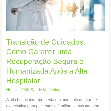
Garantir
uma
Recuperação
Segura
e
Humanizada
Transição de Cuidados:
Após
a
Como Garantir uma
Alta
Hospitalar
Recuperação Segura e
Humanizada Após a Alta
Hospitalar
Notícias
/
MK Saude Marketing
A alta hospitalar representa um momento de grande
expectativa para pacientes e familiares, mas também